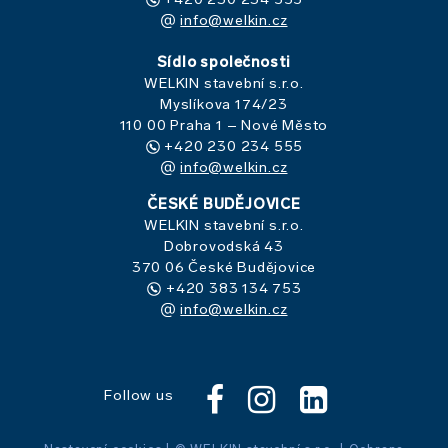
info@welkin.cz
Sídlo společnosti
WELKIN stavební s.r.o.
Myslíkova 174/23
110 00 Praha 1 – Nové Město
+420 230 234 555
info@welkin.cz
ČESKÉ BUDĚJOVICE
WELKIN stavební s.r.o.
Dobrovodská 43
370 06 České Budějovice
+420 383 134 753
info@welkin.cz
Follow us