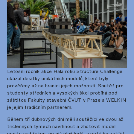
Letošní ročník akce Hala roku Structure Challenge
ukázal desítky unikátních modelů, které byly
prověřeny až na hranici jejich možností. Soutěž pro
studenty středních a vysokých škol probíhá pod
záštitou Fakulty stavební ČVUT v Praze a WELKIN
je jejím tradičním partnerem.
Během tří dubnových dní měli soutěžící ve dvou až
tříčlenných týmech navrhnout a zhotovit model
mostu nad řekou, po níž plují lodě, a poté ho zatížit