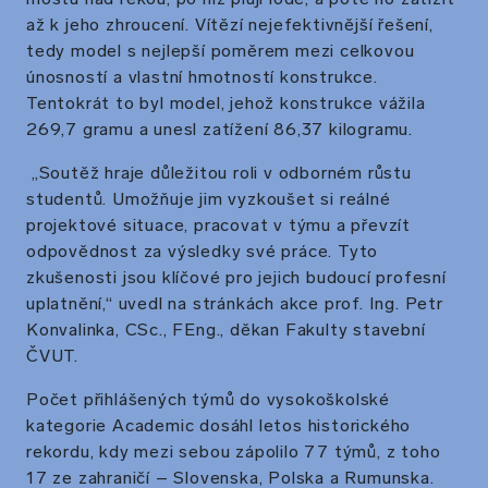
až k jeho zhroucení. Vítězí nejefektivnější řešení,
tedy model s nejlepší poměrem mezi celkovou
únosností a vlastní hmotností konstrukce.
Tentokrát to byl model, jehož konstrukce vážila
269,7 gramu a unesl zatížení 86,37 kilogramu.
„Soutěž hraje důležitou roli v odborném růstu
studentů. Umožňuje jim vyzkoušet si reálné
projektové situace, pracovat v týmu a převzít
odpovědnost za výsledky své práce. Tyto
zkušenosti jsou klíčové pro jejich budoucí profesní
uplatnění,“ uvedl na stránkách akce prof. Ing. Petr
Konvalinka, CSc., FEng., děkan Fakulty stavební
ČVUT.
Počet přihlášených týmů do vysokoškolské
kategorie Academic dosáhl letos historického
rekordu, kdy mezi sebou zápolilo 77 týmů, z toho
17 ze zahraničí – Slovenska, Polska a Rumunska.